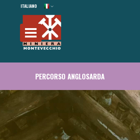
Vai ai contenuti
ITALIANO
ENGLISH
Salta menù
PERCORSO ANGLOSARDA