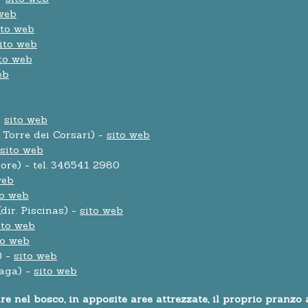
 web
ito web
ito web
to web
eb
-
sito web
Torre dei Corsari) -
sito web
sito web
ore) - tel. 346541 2980
web
to web
dir. Piscinas) -
sito web
ito web
to web
) -
sito web
Maga) -
sito web
 nel bosco, in apposite aree attrezzate, il proprio pranzo a