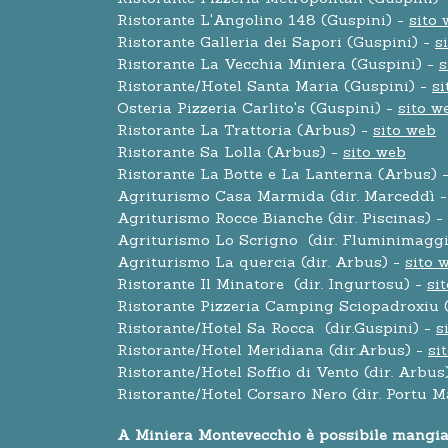
Ristorante L'Angolino 148 (Guspini) -
sito
Ristorante Galleria dei Sapori (Guspini) -
s
Ristorante La Vecchia Miniera (Guspini) -
s
Ristorante/Hotel Santa Maria (Guspini) -
si
Osteria Pizzeria Carlito's (Guspini) -
sito w
Ristorante La Trattoria (Arbus) -
sito web
Ristorante Sa Lolla (Arbus) -
sito web
Ristorante La Botte e La Lanterna (Arbus) 
Agriturismo Casa Marmida (dir. Marceddì - 
Agriturismo Rocce Bianche (dir. Piscinas) -
Agriturismo Lo Scrigno (dir. Fluminimaggi
Agriturismo La quercia (dir. Arbus) -
sito 
Ristorante Il Minatore (dir. Ingurtosu) -
si
Ristorante Pizzeria Camping Sciopadroxiu (
Ristorante/Hotel Sa Rocca (dir.Guspini) -
s
Ristorante/Hotel Meridiana (dir.Arbus) -
si
Ristorante/Hotel Soffio di Vento (dir. Arbus
Ristorante/Hotel Corsaro Nero (dir. Portu 
A Miniera Montevecchio è possibile mangiare