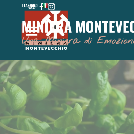
Vai ai contenuti
ITALIANO
ENGLISH
MINIERA MONTEVE
Salta menù
Una Miniera di Emozion